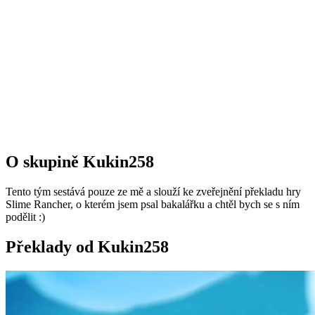
O skupině Kukin258
Tento tým sestává pouze ze mě a slouží ke zveřejnění překladu hry
Slime Rancher, o kterém jsem psal bakalářku a chtěl bych se s ním
podělit :)
Překlady od Kukin258