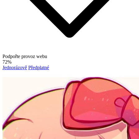
Podpořte provoz webu
72%
Jednorázově
Předplatné