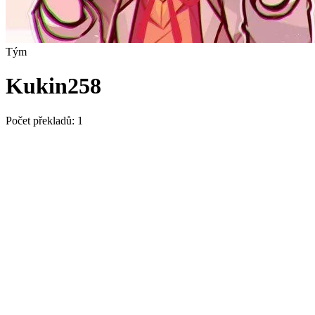
Tým
Kukin258
Počet překladů:
1