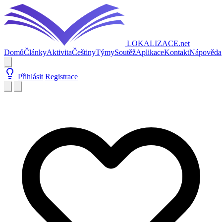
LOKALIZACE
.net
Domů
Články
Aktivita
Češtiny
Týmy
Soutěž
Aplikace
Kontakt
Nápověda
Přihlásit
Registrace