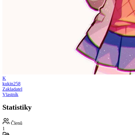
K
kukin258
Zakladatel
Vlastník
Statistiky
Členů
1