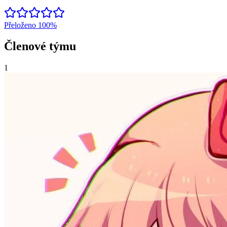
Přeloženo
100%
Členové týmu
1