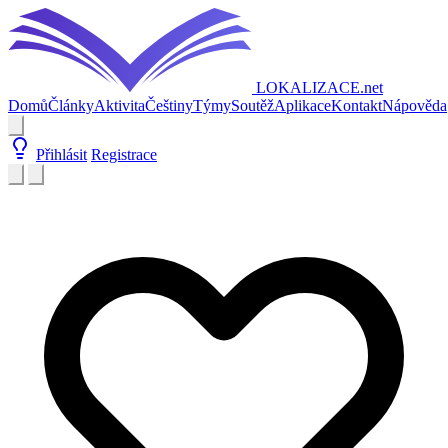
LOKALIZACE
.net
Domů
Články
Aktivita
Češtiny
Týmy
Soutěž
Aplikace
Kontakt
Nápověda
Přihlásit
Registrace