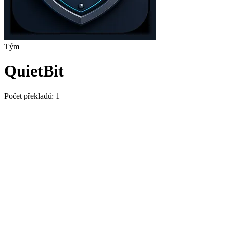
Tým
QuietBit
Počet překladů:
1