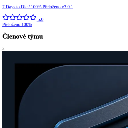
7 Days to Die / 100% Přeloženo v3.0.1
5.0
Přeloženo
100%
Členové týmu
2