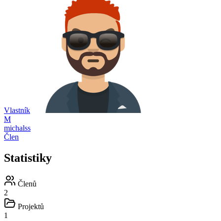
Vlastník
M
michalss
Člen
Statistiky
Členů
2
Projektů
1