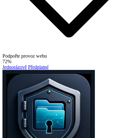
Podpořte provoz webu
72%
Jednorázově
Předplatné