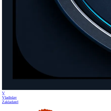
V
Vladislav
Zakladatel