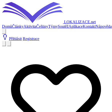
LOKALIZACE
.net
Domů
Články
Aktivita
Češtiny
Týmy
Soutěž
Aplikace
Kontakt
Nápověda
Přihlásit
Registrace