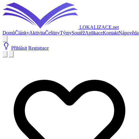
LOKALIZACE
.net
Domů
Články
Aktivita
Češtiny
Týmy
Soutěž
Aplikace
Kontakt
Nápověda
Přihlásit
Registrace