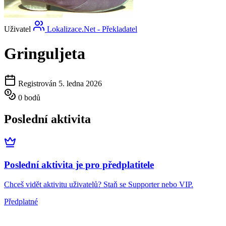
Uživatel
Lokalizace.Net - Překladatel
Gringuljeta
Registrován 5. ledna 2026
0 bodů
Poslední aktivita
Poslední aktivita je pro předplatitele
Chceš vidět aktivitu uživatelů? Staň se Supporter nebo VIP.
Předplatné