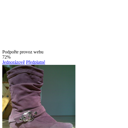
Podpořte provoz webu
72%
Jednorázově
Předplatné