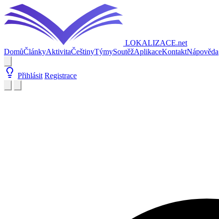
LOKALIZACE
.net
Domů
Články
Aktivita
Češtiny
Týmy
Soutěž
Aplikace
Kontakt
Nápověda
Přihlásit
Registrace