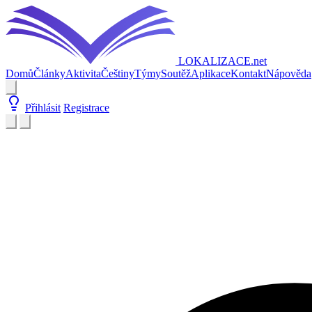
LOKALIZACE
.net
Domů
Články
Aktivita
Češtiny
Týmy
Soutěž
Aplikace
Kontakt
Nápověda
Přihlásit
Registrace