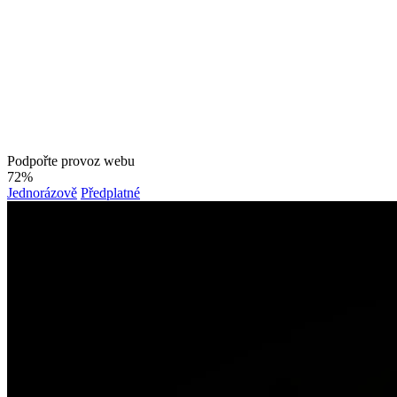
Podpořte provoz webu
72%
Jednorázově
Předplatné