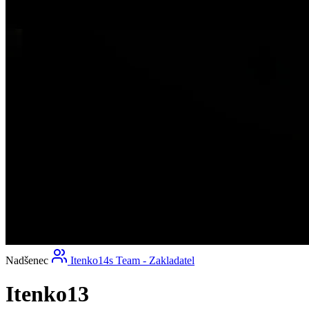
Nadšenec
Itenko14s Team - Zakladatel
Itenko13