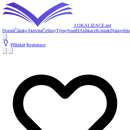
LOKALIZACE
.net
Domů
Články
Aktivita
Češtiny
Týmy
Soutěž
Aplikace
Kontakt
Nápověda
Přihlásit
Registrace