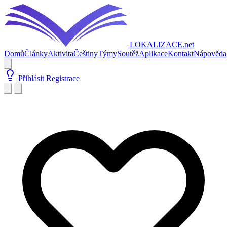
LOKALIZACE
.net
Domů
Články
Aktivita
Češtiny
Týmy
Soutěž
Aplikace
Kontakt
Nápověda
Přihlásit
Registrace