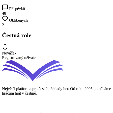
Příspěvků
48
Oblíbených
2
Čestná role
Nováček
Registrovaný uživatel
Největší platforma pro české překlady her. Od roku 2005 pomáháme
hráčům hrát v češtině.