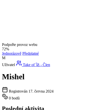
Podpořte provoz webu
72%
Jednorázově
Předplatné
M
Uživatel
Take of 🚀 - Člen
Mishel
Registrován 17. června 2024
0 bodů
Poslední aktivita