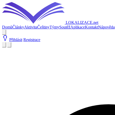
LOKALIZACE
.net
Domů
Články
Aktivita
Češtiny
Týmy
Soutěž
Aplikace
Kontakt
Nápověda
Přihlásit
Registrace