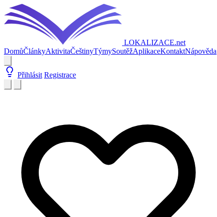
LOKALIZACE
.net
Domů
Články
Aktivita
Češtiny
Týmy
Soutěž
Aplikace
Kontakt
Nápověda
Přihlásit
Registrace