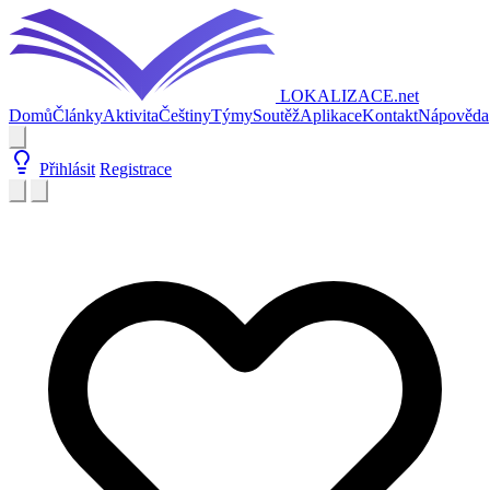
LOKALIZACE
.net
Domů
Články
Aktivita
Češtiny
Týmy
Soutěž
Aplikace
Kontakt
Nápověda
Přihlásit
Registrace