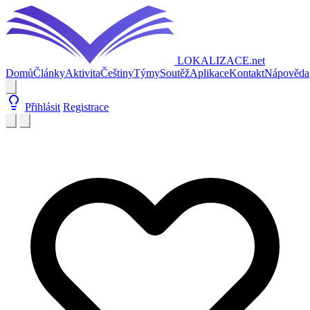
LOKALIZACE
.net
Domů
Články
Aktivita
Češtiny
Týmy
Soutěž
Aplikace
Kontakt
Nápověda
Přihlásit
Registrace