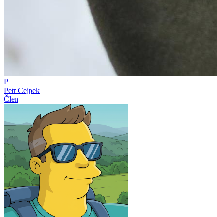
P
Petr Cejpek
Člen