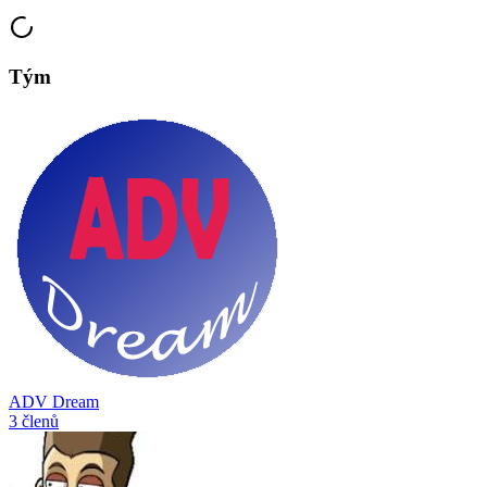
Tým
ADV Dream
3 členů