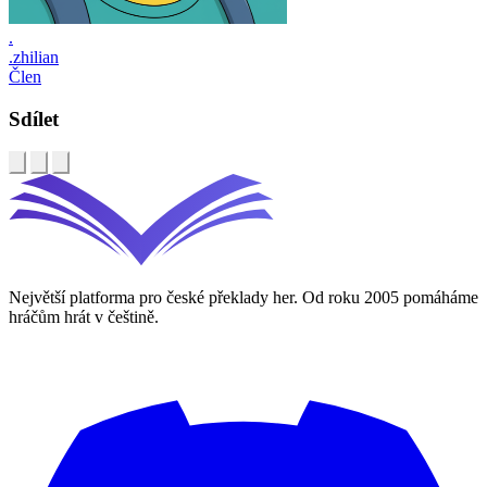
.
.zhilian
Člen
Sdílet
Největší platforma pro české překlady her. Od roku 2005 pomáháme
hráčům hrát v češtině.