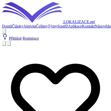
LOKALIZACE
.net
Domů
Články
Aktivita
Češtiny
Týmy
Soutěž
Aplikace
Kontakt
Nápověda
Přihlásit
Registrace