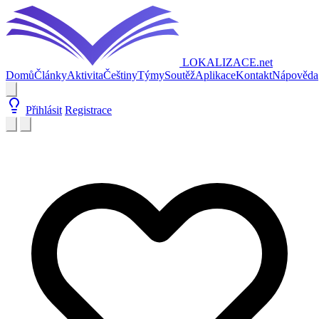
LOKALIZACE
.net
Domů
Články
Aktivita
Češtiny
Týmy
Soutěž
Aplikace
Kontakt
Nápověda
Přihlásit
Registrace