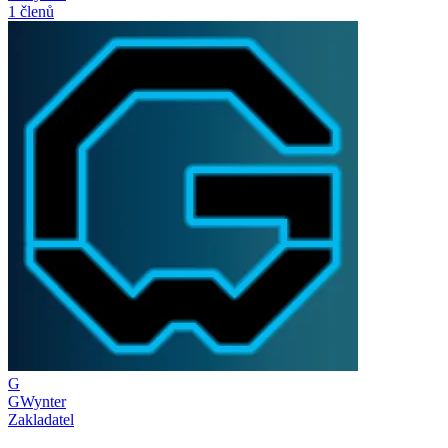
1 členů
G
GWynter
Zakladatel