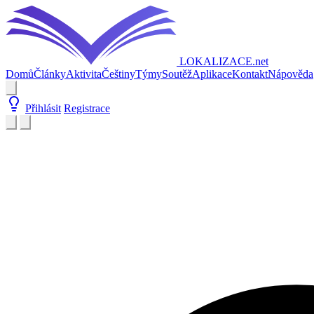
LOKALIZACE
.net
Domů
Články
Aktivita
Češtiny
Týmy
Soutěž
Aplikace
Kontakt
Nápověda
Přihlásit
Registrace