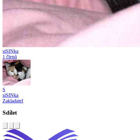
siSINka
1 členů
S
siSINka
Zakladatel
Sdílet