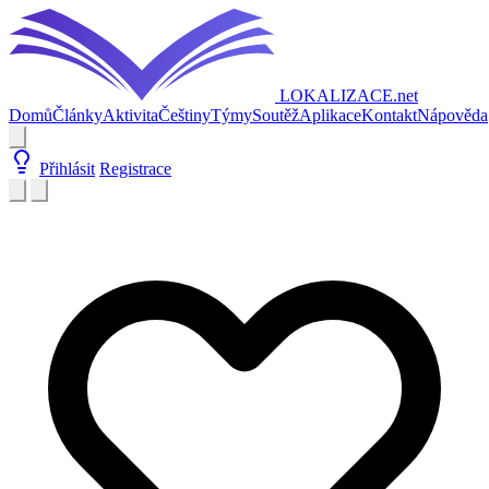
LOKALIZACE
.net
Domů
Články
Aktivita
Češtiny
Týmy
Soutěž
Aplikace
Kontakt
Nápověda
Přihlásit
Registrace