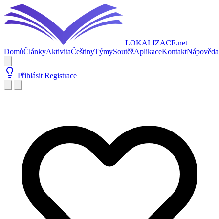
LOKALIZACE
.net
Domů
Články
Aktivita
Češtiny
Týmy
Soutěž
Aplikace
Kontakt
Nápověda
Přihlásit
Registrace