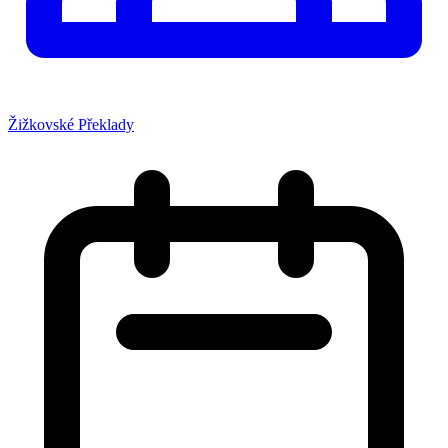
Žižkovské Překlady