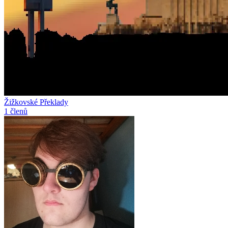
Žižkovské Překlady
1 členů