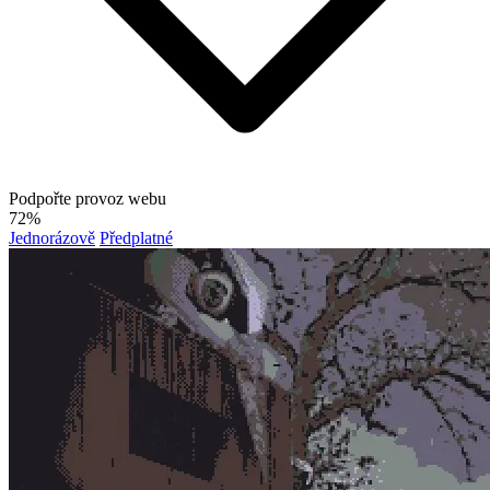
Podpořte provoz webu
72%
Jednorázově
Předplatné