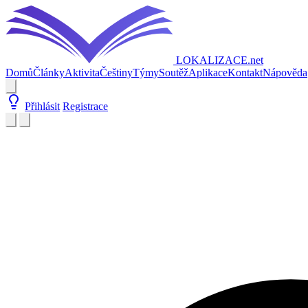
LOKALIZACE
.net
Domů
Články
Aktivita
Češtiny
Týmy
Soutěž
Aplikace
Kontakt
Nápověda
Přihlásit
Registrace