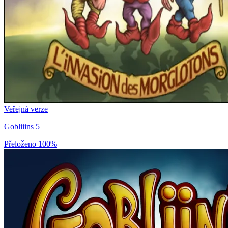
Veřejná verze
Gobliiins 5
Přeloženo
100%