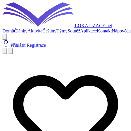
LOKALIZACE
.net
Domů
Články
Aktivita
Češtiny
Týmy
Soutěž
Aplikace
Kontakt
Nápověda
Přihlásit
Registrace