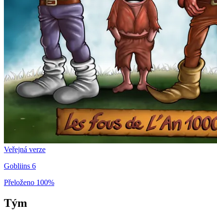
Veřejná verze
Gobliins 6
Přeloženo
100%
Tým