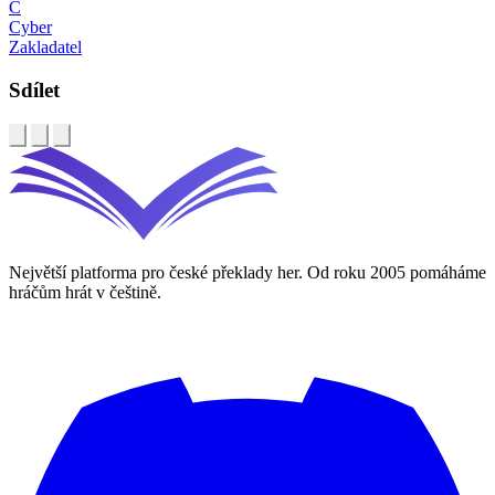
C
Cyber
Zakladatel
Sdílet
Největší platforma pro české překlady her. Od roku 2005 pomáháme
hráčům hrát v češtině.