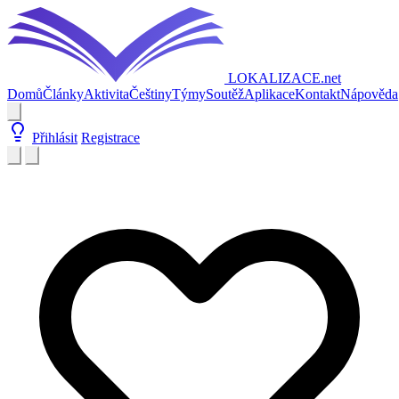
LOKALIZACE
.net
Domů
Články
Aktivita
Češtiny
Týmy
Soutěž
Aplikace
Kontakt
Nápověda
Přihlásit
Registrace