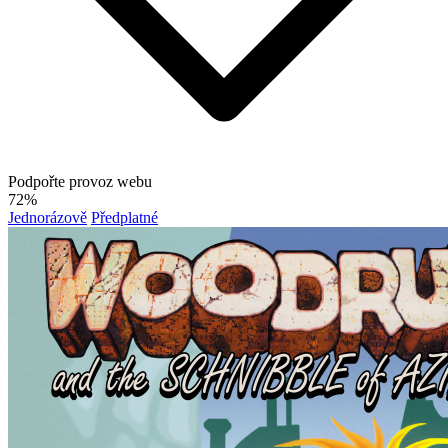
Podpořte provoz webu
72%
Jednorázově
Předplatné