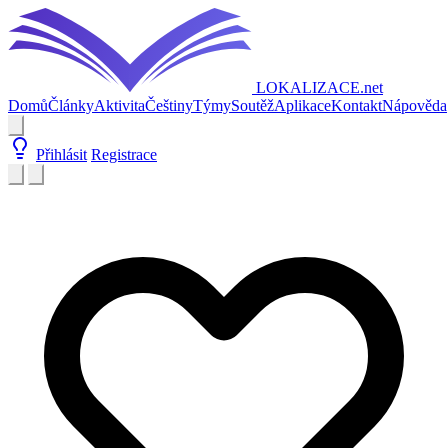
LOKALIZACE
.net
Domů
Články
Aktivita
Češtiny
Týmy
Soutěž
Aplikace
Kontakt
Nápověda
Přihlásit
Registrace