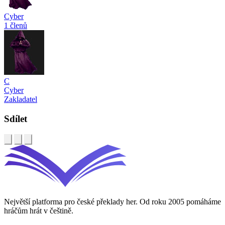
Cyber
1 členů
C
Cyber
Zakladatel
Sdílet
Největší platforma pro české překlady her. Od roku 2005 pomáháme
hráčům hrát v češtině.