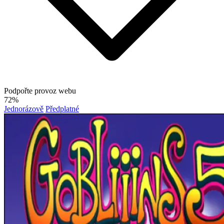
Podpořte provoz webu
72%
Jednorázově
Předplatné