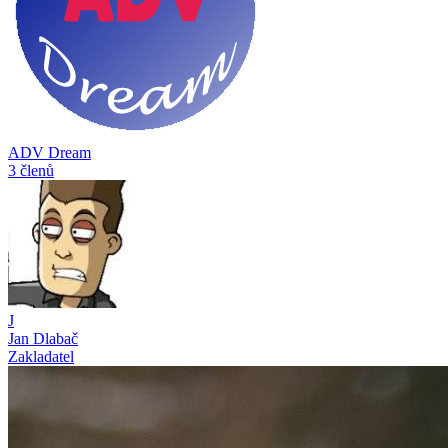
ADV Dream
3 členů
J
Jan Dlabač
Zakladatel