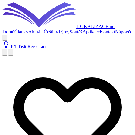
LOKALIZACE
.net
Domů
Články
Aktivita
Češtiny
Týmy
Soutěž
Aplikace
Kontakt
Nápověda
Přihlásit
Registrace