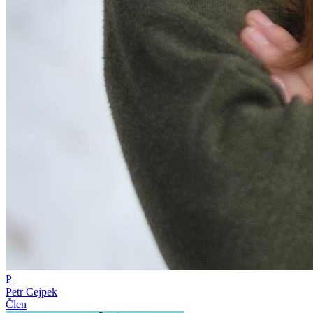
P
Petr Cejpek
Člen