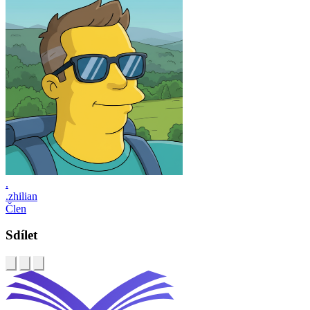
.
.zhilian
Člen
Sdílet