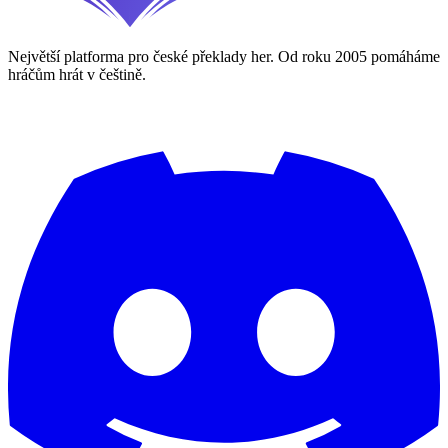
Největší platforma pro české překlady her. Od roku 2005 pomáháme
hráčům hrát v češtině.