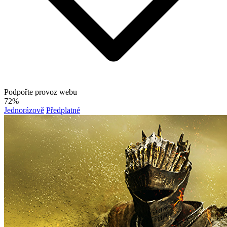
Podpořte provoz webu
72%
Jednorázově
Předplatné