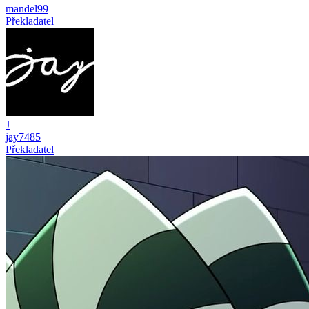
mandel99
Překladatel
J
jay7485
Překladatel