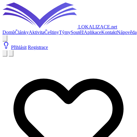
LOKALIZACE
.net
Domů
Články
Aktivita
Češtiny
Týmy
Soutěž
Aplikace
Kontakt
Nápověda
Přihlásit
Registrace