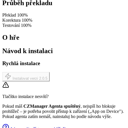
Průběh překladu
Překlad
100%
Korektura
100%
Testování
100%
O hře
Návod k instalaci
Rychlá instalace
Instalovat verzi 2.0.5
Tlačítko instalace nesvítí?
Pokud máš
CZManager Agenta spuštěný
, nejspíš ho blokuje
prohlížeč – je potřeba povolit přístup k zařízení („App on Device").
Pokud agenta zatím nemáš, nainstaluj ho podle návodu výše.