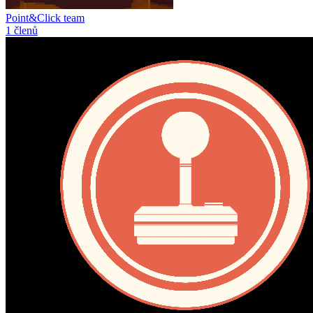
Point&Click team
1 členů