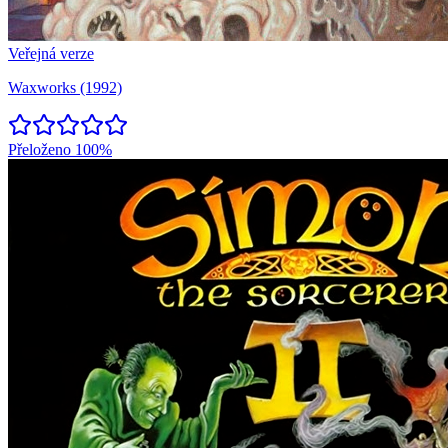
Veřejná verze
Waxworks (1992)
Přeloženo
100%