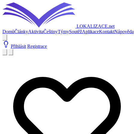
LOKALIZACE
.net
Domů
Články
Aktivita
Češtiny
Týmy
Soutěž
Aplikace
Kontakt
Nápověda
Přihlásit
Registrace