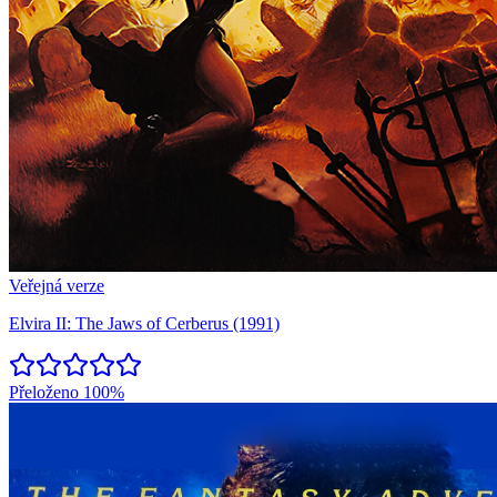
Veřejná verze
Elvira II: The Jaws of Cerberus (1991)
Přeloženo
100%