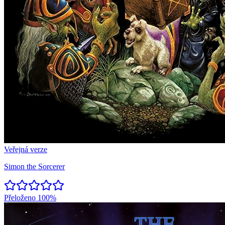
Veřejná verze
Simon the Sorcerer
Přeloženo
100%