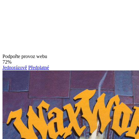
Podpořte provoz webu
72%
Jednorázově
Předplatné