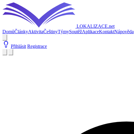
LOKALIZACE
.net
Domů
Články
Aktivita
Češtiny
Týmy
Soutěž
Aplikace
Kontakt
Nápověda
Přihlásit
Registrace