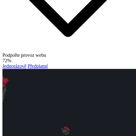
Podpořte provoz webu
72%
Jednorázově
Předplatné