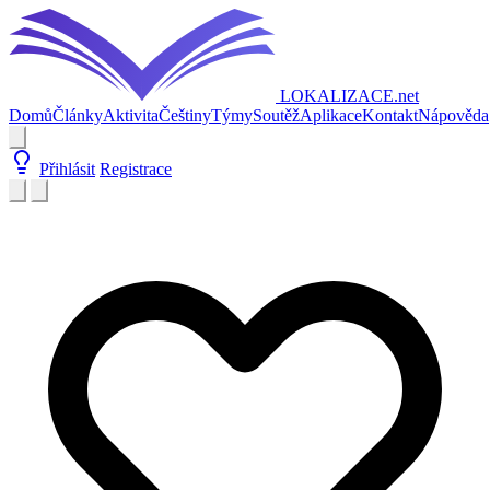
LOKALIZACE
.net
Domů
Články
Aktivita
Češtiny
Týmy
Soutěž
Aplikace
Kontakt
Nápověda
Přihlásit
Registrace