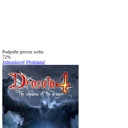
Podpořte provoz webu
72%
Jednorázově
Předplatné