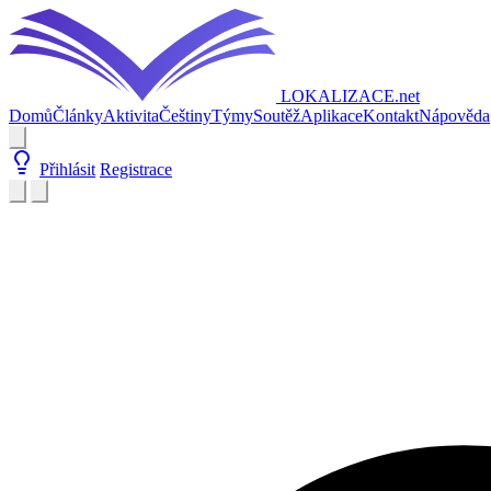
LOKALIZACE
.net
Domů
Články
Aktivita
Češtiny
Týmy
Soutěž
Aplikace
Kontakt
Nápověda
Přihlásit
Registrace