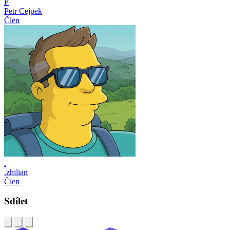
P
Petr Cejpek
Člen
.
.zhilian
Člen
Sdílet