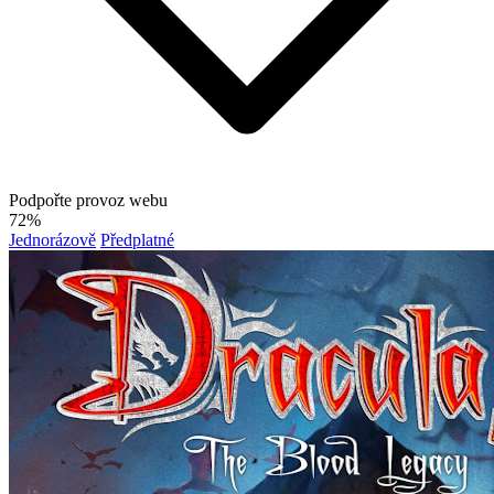
Podpořte provoz webu
72%
Jednorázově
Předplatné