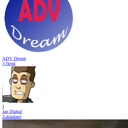
ADV Dream
3 členů
J
Jan Dlabač
Zakladatel