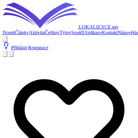
LOKALIZACE
.net
Domů
Články
Aktivita
Češtiny
Týmy
Soutěž
Aplikace
Kontakt
Nápověda
Přihlásit
Registrace