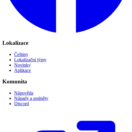
Lokalizace
Češtiny
Lokalizační týmy
Novinky
Aplikace
Komunita
Nápověda
Nápady a podněty
Discord