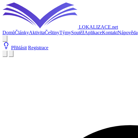
LOKALIZACE
.net
Domů
Články
Aktivita
Češtiny
Týmy
Soutěž
Aplikace
Kontakt
Nápověda
Přihlásit
Registrace