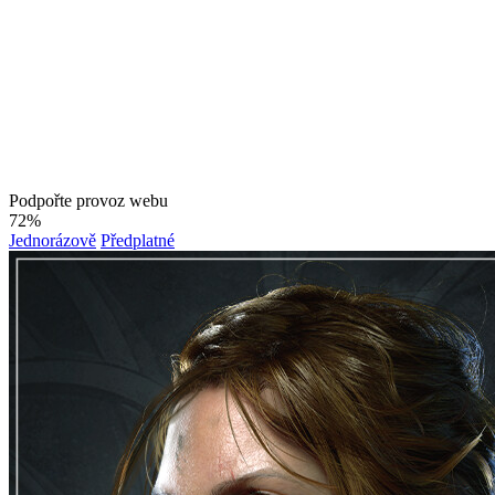
Podpořte provoz webu
72%
Jednorázově
Předplatné