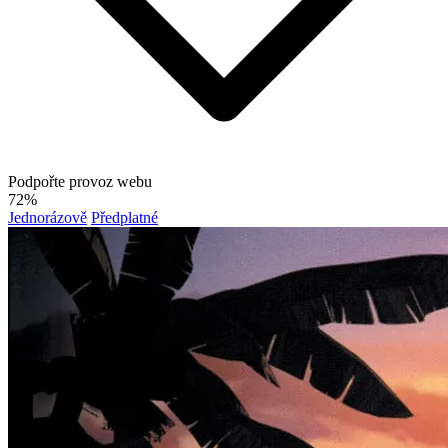
Podpořte provoz webu
72%
Jednorázově
Předplatné