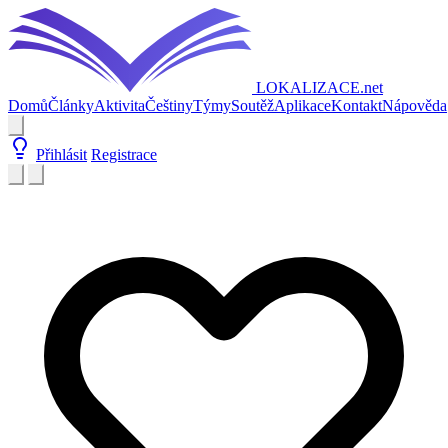
LOKALIZACE
.net
Domů
Články
Aktivita
Češtiny
Týmy
Soutěž
Aplikace
Kontakt
Nápověda
Přihlásit
Registrace