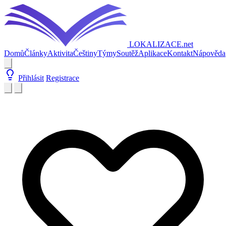
LOKALIZACE
.net
Domů
Články
Aktivita
Češtiny
Týmy
Soutěž
Aplikace
Kontakt
Nápověda
Přihlásit
Registrace