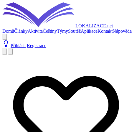
LOKALIZACE
.net
Domů
Články
Aktivita
Češtiny
Týmy
Soutěž
Aplikace
Kontakt
Nápověda
Přihlásit
Registrace