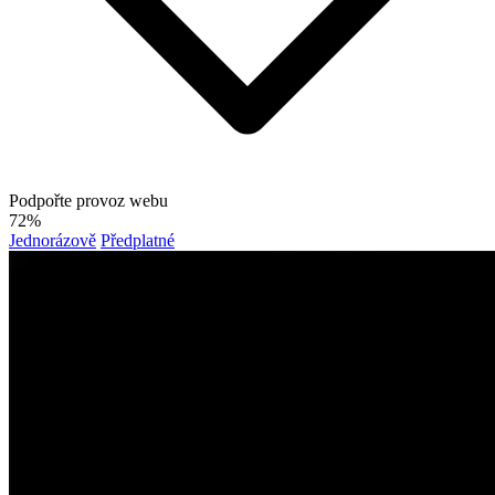
Podpořte provoz webu
72%
Jednorázově
Předplatné