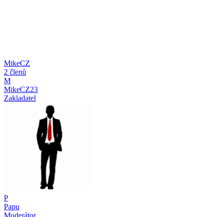
MikeCZ
2 členů
M
MikeCZ23
Zakladatel
P
Papu
Moderátor