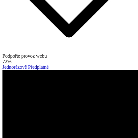
Podpořte provoz webu
72%
Jednorázově
Předplatné