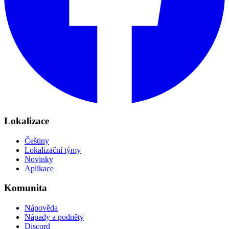
Lokalizace
Češtiny
Lokalizační týmy
Novinky
Aplikace
Komunita
Nápověda
Nápady a podněty
Discord