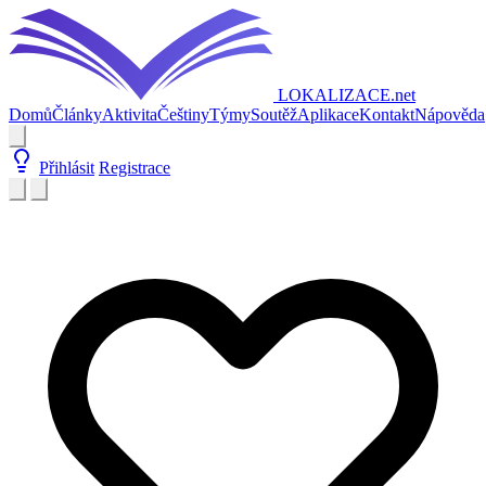
LOKALIZACE
.net
Domů
Články
Aktivita
Češtiny
Týmy
Soutěž
Aplikace
Kontakt
Nápověda
Přihlásit
Registrace