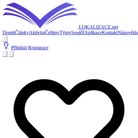
LOKALIZACE
.net
Domů
Články
Aktivita
Češtiny
Týmy
Soutěž
Aplikace
Kontakt
Nápověda
Přihlásit
Registrace