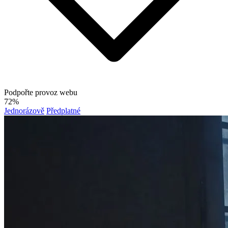
Podpořte provoz webu
72%
Jednorázově
Předplatné