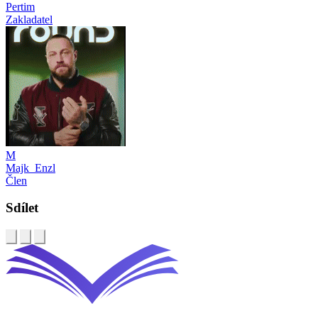
Pertim
Zakladatel
M
Majk_Enzl
Člen
Sdílet