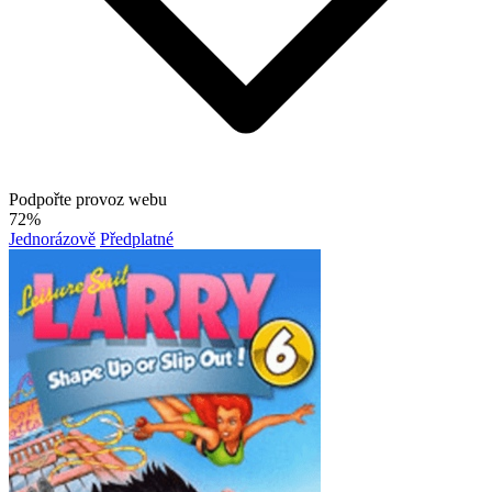
Podpořte provoz webu
72%
Jednorázově
Předplatné