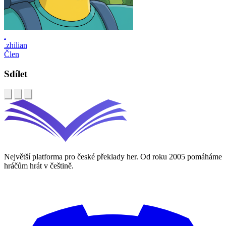
.
.zhilian
Člen
Sdílet
Největší platforma pro české překlady her. Od roku 2005 pomáháme
hráčům hrát v češtině.