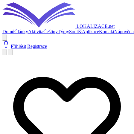
LOKALIZACE
.net
Domů
Články
Aktivita
Češtiny
Týmy
Soutěž
Aplikace
Kontakt
Nápověda
Přihlásit
Registrace