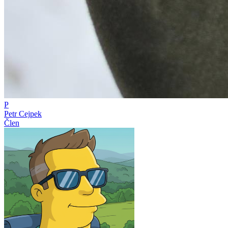
P
Petr Cejpek
Člen