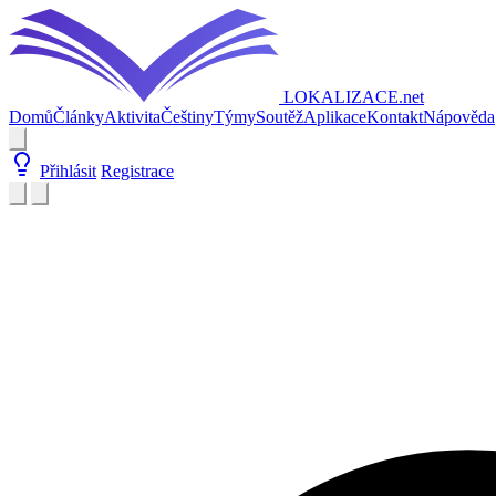
LOKALIZACE
.net
Domů
Články
Aktivita
Češtiny
Týmy
Soutěž
Aplikace
Kontakt
Nápověda
Přihlásit
Registrace