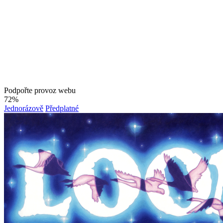
Podpořte provoz webu
72%
Jednorázově
Předplatné