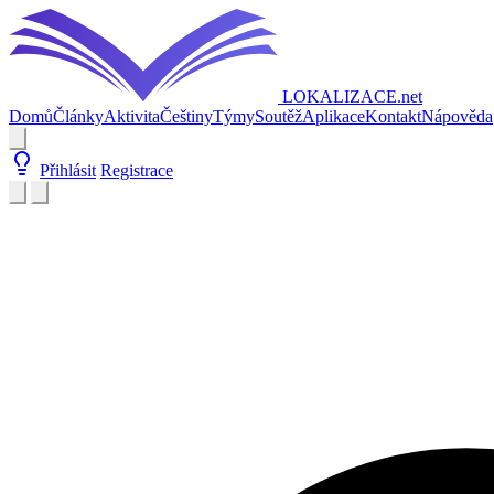
LOKALIZACE
.net
Domů
Články
Aktivita
Češtiny
Týmy
Soutěž
Aplikace
Kontakt
Nápověda
Přihlásit
Registrace