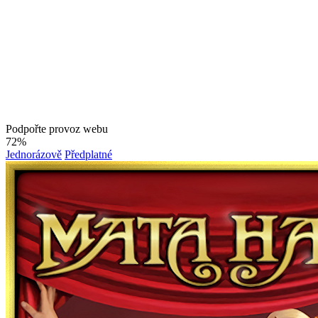
Podpořte provoz webu
72%
Jednorázově
Předplatné