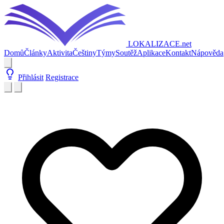
LOKALIZACE
.net
Domů
Články
Aktivita
Češtiny
Týmy
Soutěž
Aplikace
Kontakt
Nápověda
Přihlásit
Registrace