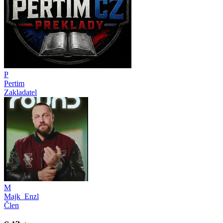
P
Pertim
Zakladatel
M
Majk_Enzl
Člen