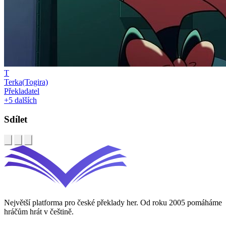
T
Terka(Togira)
Překladatel
+5 dalších
Sdílet
Největší platforma pro české překlady her. Od roku 2005 pomáháme
hráčům hrát v češtině.