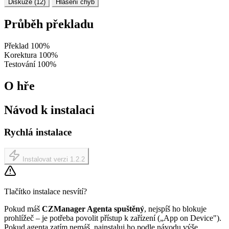
Diskuze (12)
Hlášení chyb
Průběh překladu
Překlad
100%
Korektura
100%
Testování
100%
O hře
Návod k instalaci
Rychlá instalace
Instalovat verzi 1.2.2
Tlačítko instalace nesvítí?
Pokud máš
CZManager Agenta spuštěný
, nejspíš ho blokuje
prohlížeč – je potřeba povolit přístup k zařízení („App on Device").
Pokud agenta zatím nemáš, nainstaluj ho podle návodu výše.