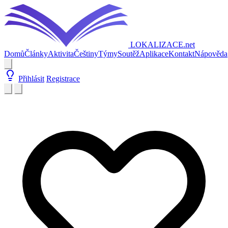
LOKALIZACE
.net
Domů
Články
Aktivita
Češtiny
Týmy
Soutěž
Aplikace
Kontakt
Nápověda
Přihlásit
Registrace