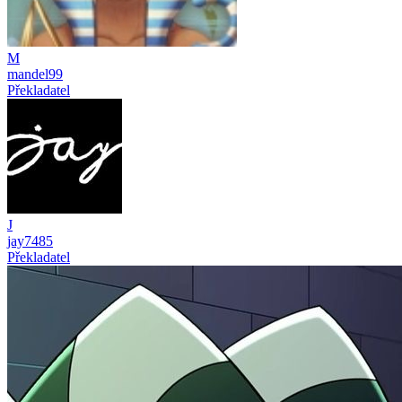
M
mandel99
Překladatel
J
jay7485
Překladatel