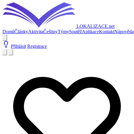
LOKALIZACE
.net
Domů
Články
Aktivita
Češtiny
Týmy
Soutěž
Aplikace
Kontakt
Nápověda
Přihlásit
Registrace