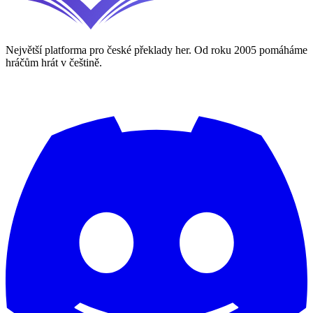
Největší platforma pro české překlady her. Od roku 2005 pomáháme
hráčům hrát v češtině.