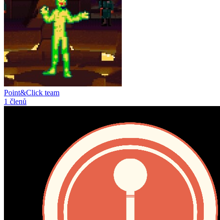
Point&Click team
1 členů