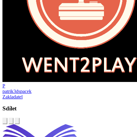
P
patrik3dspacek
Zakladatel
Sdílet