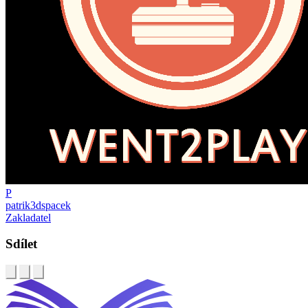
P
patrik3dspacek
Zakladatel
Sdílet