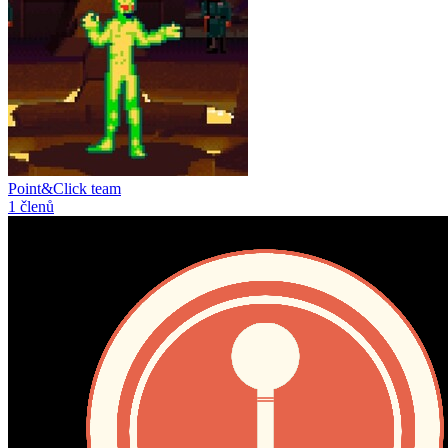
Point&Click team
1 členů