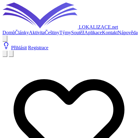
LOKALIZACE
.net
Domů
Články
Aktivita
Češtiny
Týmy
Soutěž
Aplikace
Kontakt
Nápověda
Přihlásit
Registrace