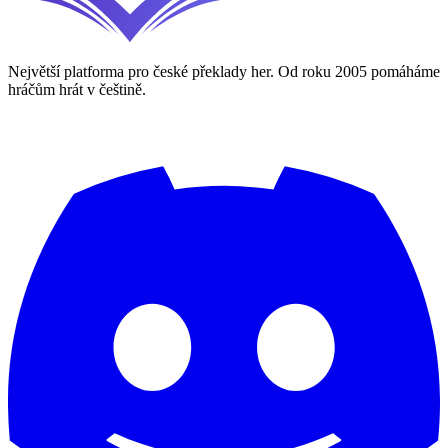
Největší platforma pro české překlady her. Od roku 2005 pomáháme
hráčům hrát v češtině.