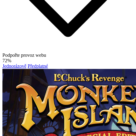
Podpořte provoz webu
72%
Jednorázově
Předplatné