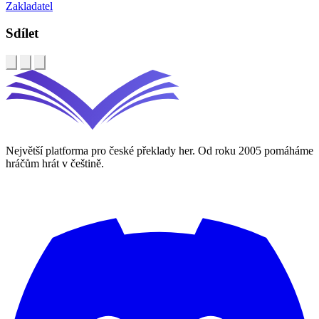
Zakladatel
Sdílet
Největší platforma pro české překlady her. Od roku 2005 pomáháme
hráčům hrát v češtině.