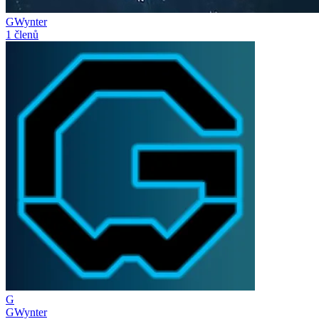
GWynter
1 členů
G
GWynter