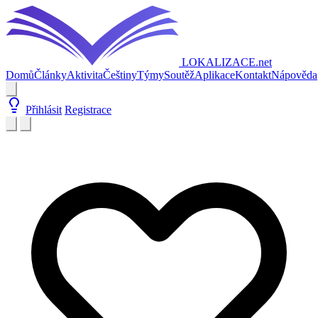
LOKALIZACE
.net
Domů
Články
Aktivita
Češtiny
Týmy
Soutěž
Aplikace
Kontakt
Nápověda
Přihlásit
Registrace