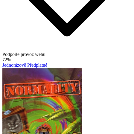
Podpořte provoz webu
72%
Jednorázově
Předplatné