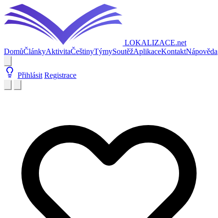
LOKALIZACE
.net
Domů
Články
Aktivita
Češtiny
Týmy
Soutěž
Aplikace
Kontakt
Nápověda
Přihlásit
Registrace