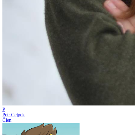
P
Petr Cejpek
Člen