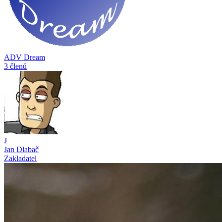
ADV Dream
3 členů
J
Jan Dlabač
Zakladatel