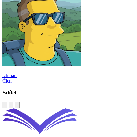
.
.zhilian
Člen
Sdílet