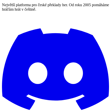
Největší platforma pro české překlady her. Od roku 2005 pomáháme
hráčům hrát v češtině.