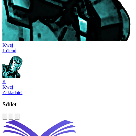
Kwej
1 členů
K
Kwej
Zakladatel
Sdílet