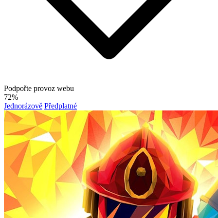
Podpořte provoz webu
72%
Jednorázově
Předplatné