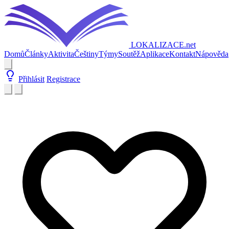
LOKALIZACE
.net
Domů
Články
Aktivita
Češtiny
Týmy
Soutěž
Aplikace
Kontakt
Nápověda
Přihlásit
Registrace