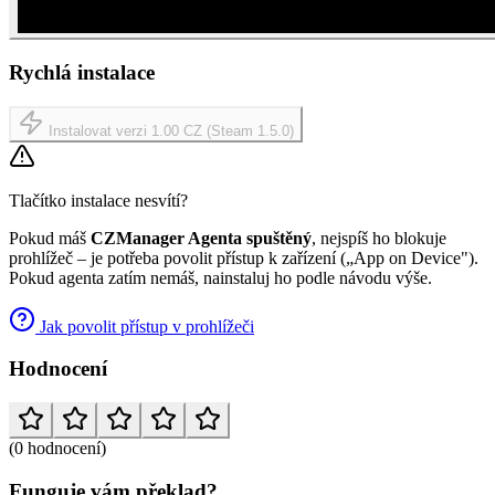
Rychlá instalace
Instalovat verzi 1.00 CZ (Steam 1.5.0)
Tlačítko instalace nesvítí?
Pokud máš
CZManager Agenta spuštěný
, nejspíš ho blokuje
prohlížeč – je potřeba povolit přístup k zařízení („App on Device").
Pokud agenta zatím nemáš, nainstaluj ho podle návodu výše.
Jak povolit přístup v prohlížeči
Hodnocení
(0 hodnocení)
Funguje vám překlad?