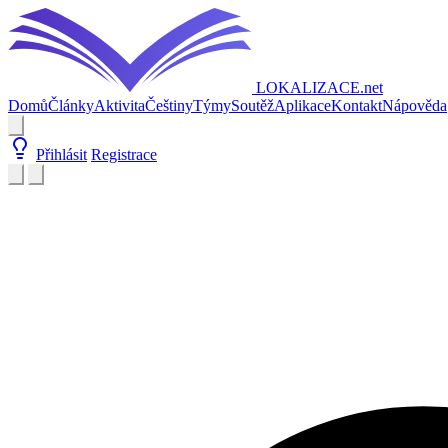
LOKALIZACE
.net
Domů
Články
Aktivita
Češtiny
Týmy
Soutěž
Aplikace
Kontakt
Nápověda
Přihlásit
Registrace