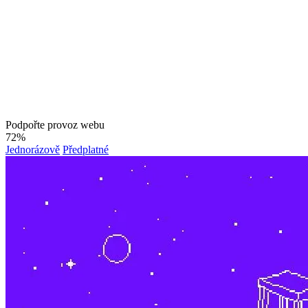
Podpořte provoz webu
72%
Jednorázově
Předplatné