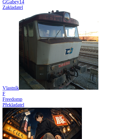
GGabey14
Zakladatel
Vlastník
F
Freedomp
Překladatel