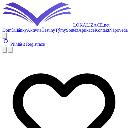
LOKALIZACE
.net
Domů
Články
Aktivita
Češtiny
Týmy
Soutěž
Aplikace
Kontakt
Nápověda
Přihlásit
Registrace