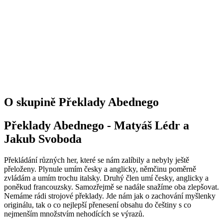
O skupině Překlady Abednego
Překlady Abednego - Matyáš Lédr a
Jakub Svoboda
Překládání různých her, které se nám zalíbily a nebyly ještě
přeloženy. Plynule umím česky a anglicky, němčinu poměrně
zvládám a umím trochu italsky. Druhý člen umí česky, anglicky a
poněkud francouzsky. Samozřejmě se nadále snažíme oba zlepšovat.
Nemáme rádi strojové překlady. Jde nám jak o zachování myšlenky
originálu, tak o co nejlepší přenesení obsahu do češtiny s co
nejmenším množstvím nehodících se výrazů.