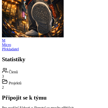
M
Micro
Překladatel
Statistiky
Členů
3
Projektů
2
Připojit se k týmu
Pro podání žádosti o členství se musíte přihlásit.