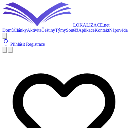
LOKALIZACE
.net
Domů
Články
Aktivita
Češtiny
Týmy
Soutěž
Aplikace
Kontakt
Nápověda
Přihlásit
Registrace