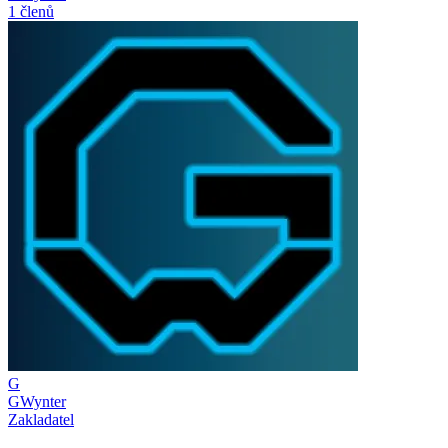
1 členů
G
GWynter
Zakladatel