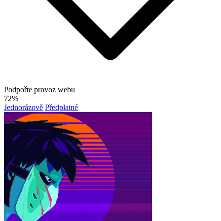
Podpořte provoz webu
72%
Jednorázově
Předplatné