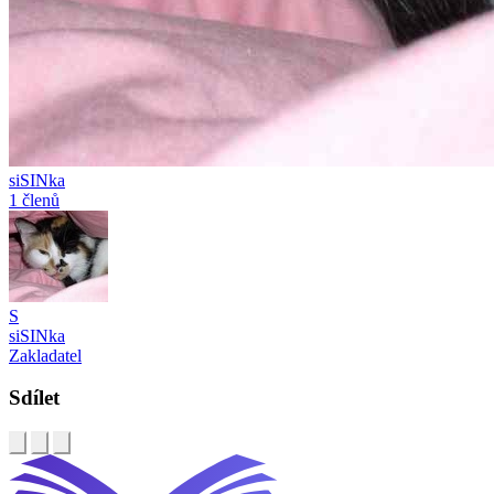
siSINka
1 členů
S
siSINka
Zakladatel
Sdílet