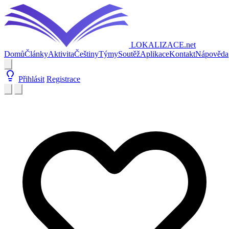
LOKALIZACE
.net
Domů
Články
Aktivita
Češtiny
Týmy
Soutěž
Aplikace
Kontakt
Nápověda
Přihlásit
Registrace