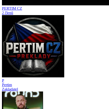
PERTIM CZ
2 členů
P
Pertim
Zakladatel