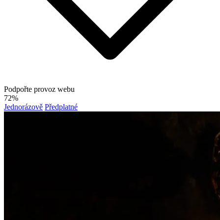
Podpořte provoz webu
72%
Jednorázově
Předplatné