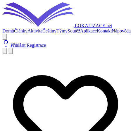
LOKALIZACE
.net
Domů
Články
Aktivita
Češtiny
Týmy
Soutěž
Aplikace
Kontakt
Nápověda
Přihlásit
Registrace